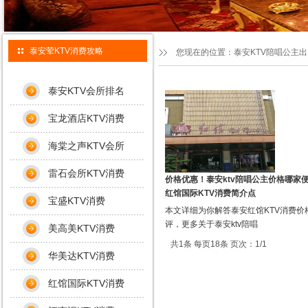
泰安荤KTV消费攻略
您现在的位置：
泰安KTV陪唱公主
泰安KTV会所排名
宝龙酒店KTV消费
海棠之声KTV会所
雷石会所KTV消费
价格优惠！泰安ktv陪唱公主价格哪家便
红馆国际KTV消费简介点
宝盛KTV消费
本文详细为你解答泰安红馆KTV消费价
评，更多关于泰安ktv陪唱
美高美KTV消费
共1条 每页18条 页次：1/1
华美达KTV消费
红馆国际KTV消费